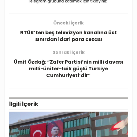
Önceki İçerik
RTÜK’ten beş televizyon kanalına üst
sınırdan idari para cezası
Sonraki İçerik
Ümit Özdağ: “Zafer Partisi’nin milli davası
milli-üniter-laik güçlü Türkiye
Cumhuriyeti’dir”
İlgili
İçerik