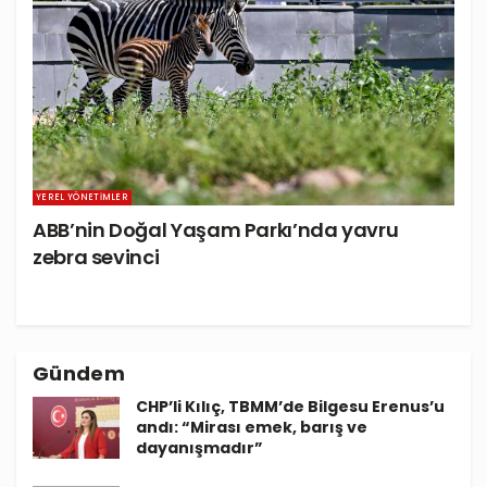
YEREL YÖNETIMLER
ABB’nin Doğal Yaşam Parkı’nda yavru
zebra sevinci
Gündem
CHP’li Kılıç, TBMM’de Bilgesu Erenus’u
andı: “Mirası emek, barış ve
dayanışmadır”