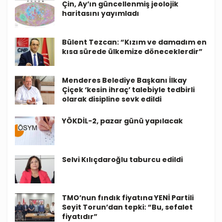
Çin, Ay’ın güncellenmiş jeolojik
haritasını yayımladı
Bülent Tezcan: “Kızım ve damadım en
kısa sürede ülkemize döneceklerdir”
Menderes Belediye Başkanı İlkay
Çiçek ‘kesin ihraç’ talebiyle tedbirli
olarak disipline sevk edildi
YÖKDİL-2, pazar günü yapılacak
Selvi Kılıçdaroğlu taburcu edildi
TMO’nun fındık fiyatına YENİ Partili
Seyit Torun’dan tepki: “Bu, sefalet
fiyatıdır”