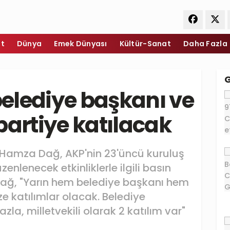
et
Dünya
Emek Dünyası
Kültür-Sanat
Daha Fazla
 belediye başkanı ve
 partiye katılacak
Hamza Dağ, AKP'nin 23'üncü kuruluş
nlenecek etkinliklerle ilgili basın
Dağ, "Yarın hem belediye başkanı hem
ze katılımlar olacak. Belediye
la, milletvekili olarak 2 katılım var"