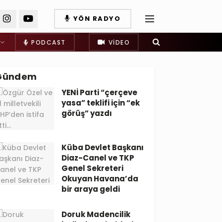
YÖN RADYO
PODCAST
VIDEO
Gündem
YENİ Parti “çerçeve
yasa” teklifi için “ek
görüş” yazdı
Küba Devlet Başkanı
Diaz-Canel ve TKP
Genel Sekreteri
Okuyan Havana’da
bir araya geldi
Doruk Madencilik