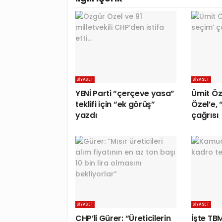
SIYASET
SIYASET
YENİ Parti “çerçeve yasa”
Ümit Ö
teklifi için “ek görüş”
Özel’e,
yazdı
çağrısı
SIYASET
SIYASET
CHP’li Gürer: “Üreticilerin
İşte TB