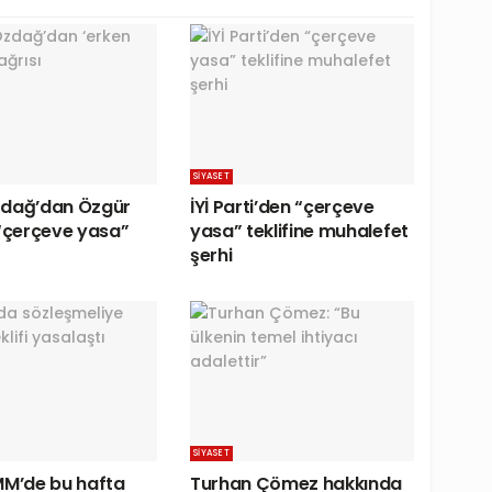
SIYASET
zdağ’dan Özgür
İYİ Parti’den “çerçeve
 “çerçeve yasa”
yasa” teklifine muhalefet
şerhi
SIYASET
MM’de bu hafta
Turhan Çömez hakkında