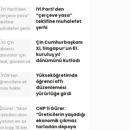
İYİ Parti’den
“çerçeve yasa”
teklifine muhalefet
şerhi
Çin Cumhurbaşkanı
Xi, Singapur’un 61.
kuruluş yıl
dönümünü kutladı
Yükseköğretimde
öğrenci affı
düzenlemesi
yürürlüğe girdi
CHP’li Gürer:
“Üreticilerin yaşadığı
ekonomik çıkmaz
tarladan depoya