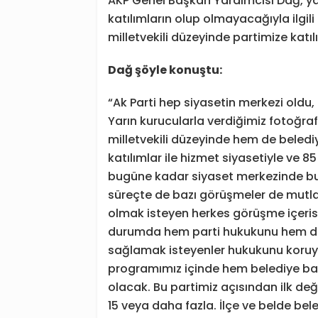
AKP Genel Başkan Yardımcısı Dağ, ya
katılımların olup olmayacağıyla ilgil
milletvekili düzeyinde partimize katıl
Dağ şöyle konuştu:
“Ak Parti hep siyasetin merkezi old
Yarın kurucularla verdiğimiz fotoğra
milletvekili düzeyinde hem de beledi
katılımlar ile hizmet siyasetiyle ve
bugüne kadar siyaset merkezinde bul
süreçte de bazı görüşmeler de mutla
olmak isteyen herkes görüşme içerisi
durumda hem parti hukukunu hem de p
sağlamak isteyenler hukukunu koruya
programımız içinde hem belediye baş
olacak. Bu partimiz açısından ilk de
15 veya daha fazla. İlçe ve belde bel