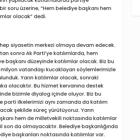
rın yapılacak kutlamalarda partiye
i bir soru üzerine, “Hem belediye başkanı hem
ımlar olacak” dedi.
u, hep siyasetin merkezi olmaya devam edecek.
ftan sonra Ak Parti’ye katılımlarda, hem
ye başkanı düzeyinde katılımlar olacak. Biz bu
 85 milyon vatandaşı kucaklayan söylemlerimizle
unduk. Yarın katılımlar olacak, sonraki
ka olacaktır. Bu hizmet kervanına destek
nde bizimle diyalog içinde oluyor. Biz bu
arti ilkelerimizi aynı zamanda da katılım
cak şekilde süreç yürütüyoruz. Yarın
kanı hem de milletvekili noktasında katılımlar
ğil son da olmayacaktır. Belediye başkanlığında
ediye başkanları noktasında katılımlar var.