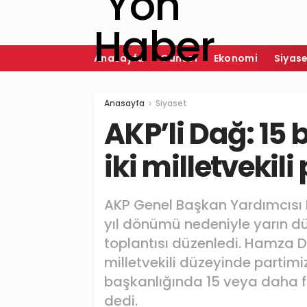
Anasayfa
Güncel
Ekonomi
Siyas
Anasayfa
Siyaset
AKP’li Dağ: 15
iki milletvekili
AKP Genel Başkan Yardımcısı 
yıl dönümü nedeniyle yarın düze
toplantısı düzenledi. Hamza 
milletvekili düzeyinde partimi
başkanlığında 15 veya daha faz
dedi.