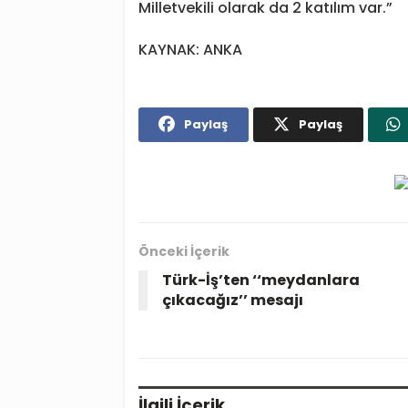
Milletvekili olarak da 2 katılım var.”
KAYNAK: ANKA
Paylaş
Paylaş
Önceki İçerik
Türk-İş’ten ‘‘meydanlara
çıkacağız’’ mesajı
İlgili
İçerik