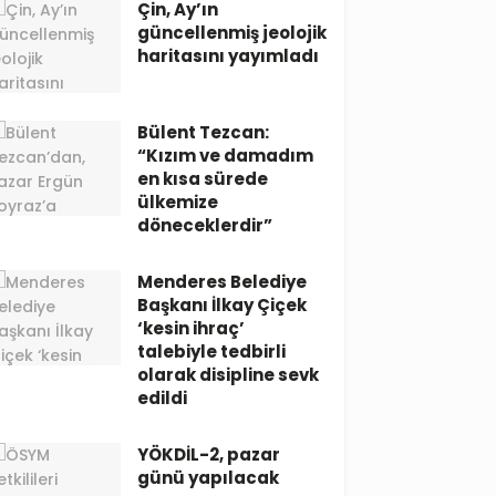
Çin, Ay’ın
güncellenmiş jeolojik
haritasını yayımladı
Bülent Tezcan:
“Kızım ve damadım
en kısa sürede
ülkemize
döneceklerdir”
Menderes Belediye
Başkanı İlkay Çiçek
‘kesin ihraç’
talebiyle tedbirli
olarak disipline sevk
edildi
YÖKDİL-2, pazar
günü yapılacak