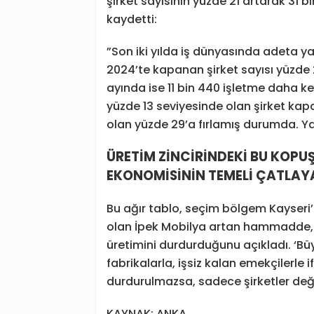
şirket sayısının yüzde 21 artarak 31 bi
kaydetti:
”Son iki yılda iş dünyasında adeta 
2024’te kapanan şirket sayısı yüzde 21
ayında ise 11 bin 440 işletme daha k
yüzde 13 seviyesinde olan şirket kapan
olan yüzde 29’a fırlamış durumda. Ya
ÜRETİM ZİNCİRİNDEKİ BU KOP
EKONOMİSİNİN TEMELİ ÇATLAY
Bu ağır tablo, seçim bölgem Kayseri’
olan İpek Mobilya artan hammadde, e
üretimini durdurduğunu açıkladı. ‘
fabrikalarla, işsiz kalan emekçilerle 
durdurulmazsa, sadece şirketler deği
KAYNAK: ANKA