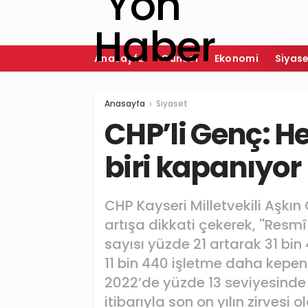
Anasayfa
Güncel
Ekonomi
Siyas
Anasayfa
Siyaset
CHP’li Genç: H
biri kapanıyor
CHP Kayseri Milletvekili Aşkı
artışa dikkati çekerek, ''Resm
sayısı yüzde 21 artarak 31 bin 
11 bin 440 işletme daha kepen
2022’de yüzde 13 seviyesinde 
itibarıyla son on yılın zirvesi