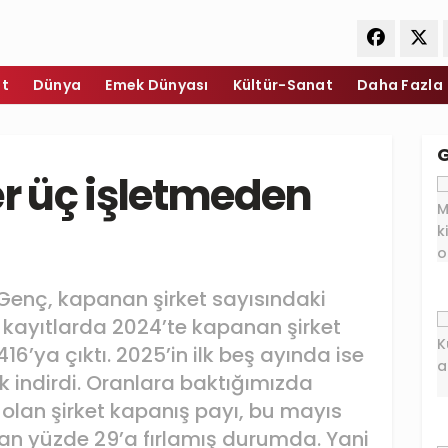
et
Dünya
Emek Dünyası
Kültür-Sanat
Daha Fazla
er üç işletmeden
n Genç, kapanan şirket sayısındaki
î kayıtlarda 2024’te kapanan şirket
416’ya çıktı. 2025’in ilk beş ayında ise
k indirdi. Oranlara baktığımızda
olan şirket kapanış payı, bu mayıs
 olan yüzde 29’a fırlamış durumda. Yani