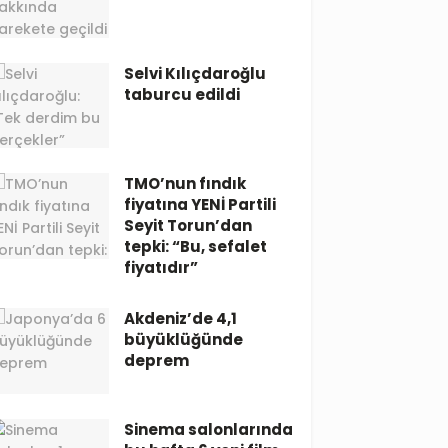
Selvi Kılıçdaroğlu
taburcu edildi
TMO’nun fındık
fiyatına YENİ Partili
Seyit Torun’dan
tepki: “Bu, sefalet
fiyatıdır”
Akdeniz’de 4,1
büyüklüğünde
deprem
Sinema salonlarında