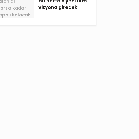
bu hafta 6 yeni film
vizyona girecek