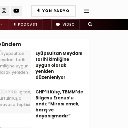
YÖN RADYO
PODCAST
VIDEO
Gündem
Eyüpsultan Meydanı
tarihi kimliğine
uygun olarak
yeniden
düzenleniyor
CHP’li Kılıç, TBMM’de
Bilgesu Erenus’u
andı: “Mirası emek,
barış ve
dayanışmadır”