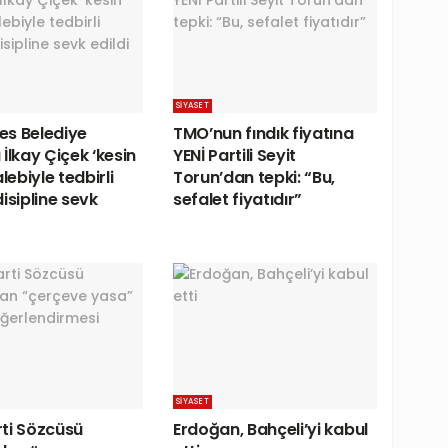
SIYASET
s Belediye
TMO’nun fındık fiyatına
İlkay Çiçek ‘kesin
YENİ Partili Seyit
alebiyle tedbirli
Torun’dan tepki: “Bu,
isipline sevk
sefalet fiyatıdır”
SIYASET
ti Sözcüsü
Erdoğan, Bahçeli’yi kabul