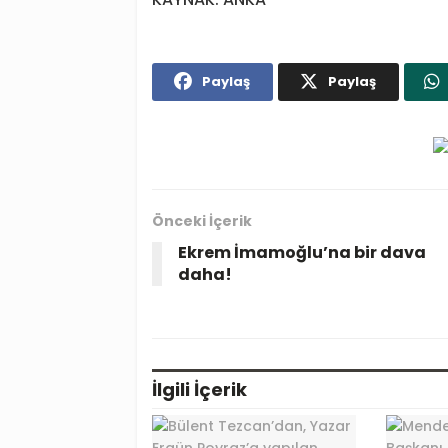
Paylaş
Paylaş
Önceki İçerik
Ekrem İmamoğlu’na bir dava
daha!
İlgili
İçerik