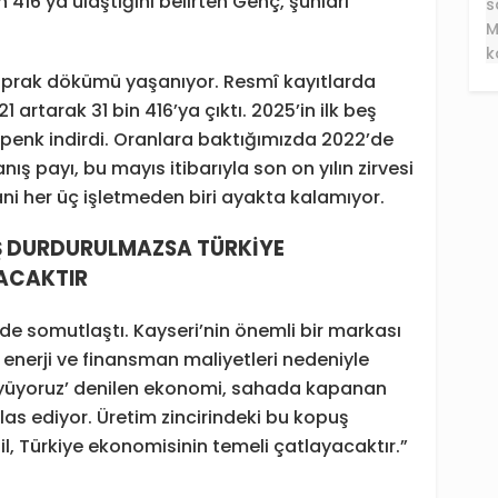
n 416’ya ulaştığını belirten Genç, şunları
yaprak dökümü yaşanıyor. Resmî kayıtlarda
 artarak 31 bin 416’ya çıktı. 2025’in ilk beş
epenk indirdi. Oranlara baktığımızda 2022’de
ış payı, bu mayıs itibarıyla son on yılın zirvesi
ni her üç işletmeden biri ayakta kalamıyor.
UŞ DURDURULMAZSA TÜRKİYE
ACAKTIR
de somutlaştı. Kayseri’nin önemli bir markası
nerji ve finansman maliyetleri nedeniyle
Büyüyoruz’ denilen ekonomi, sahada kapanan
iflas ediyor. Üretim zincirindeki bu kopuş
l, Türkiye ekonomisinin temeli çatlayacaktır.”