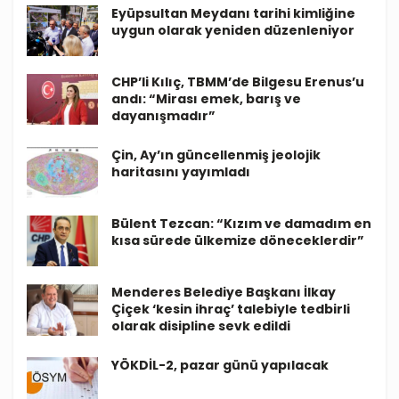
Eyüpsultan Meydanı tarihi kimliğine
uygun olarak yeniden düzenleniyor
CHP’li Kılıç, TBMM’de Bilgesu Erenus’u
andı: “Mirası emek, barış ve
dayanışmadır”
Çin, Ay’ın güncellenmiş jeolojik
haritasını yayımladı
Bülent Tezcan: “Kızım ve damadım en
kısa sürede ülkemize döneceklerdir”
Menderes Belediye Başkanı İlkay
Çiçek ‘kesin ihraç’ talebiyle tedbirli
olarak disipline sevk edildi
YÖKDİL-2, pazar günü yapılacak