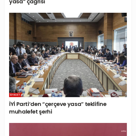
yasa” çağrısı
SIYASET
İYİ Parti’den “çerçeve yasa” teklifine
muhalefet şerhi