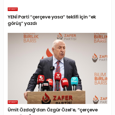
SIYASET
YENİ Parti “çerçeve yasa” teklifi için “ek
görüş” yazdı
SIYASET
Ümit Özdağ’dan Özgür Özel’e, “çerçeve