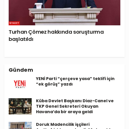
SIYASET
Turhan Çömez hakkında soruşturma
başlatıldı
Gündem
YENİ Parti “çerçeve yasa” teklifi için
“ek görüş” yazdı
Küba Devlet Başkanı Diaz-Canel ve
TKP Genel Sekreteri Okuyan
Havana’da bir araya geldi
Doruk Madencilik işçileri