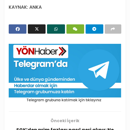
KAYNAK: ANKA
Önceki İçerik
SGK’den prim fazlası nasıl geri alınır: Ne