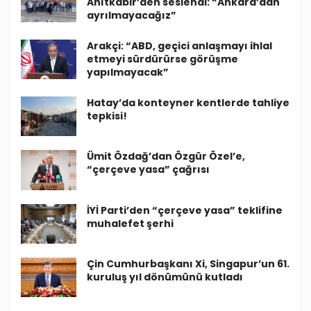
Anıtkabir’den seslendi: “Ankara’dan
ayrılmayacağız”
Arakçi: “ABD, geçici anlaşmayı ihlal
etmeyi sürdürürse görüşme
yapılmayacak”
Hatay’da konteyner kentlerde tahliye
tepkisi!
Ümit Özdağ’dan Özgür Özel’e,
“çerçeve yasa” çağrısı
İYİ Parti’den “çerçeve yasa” teklifine
muhalefet şerhi
Çin Cumhurbaşkanı Xi, Singapur’un 61.
kuruluş yıl dönümünü kutladı