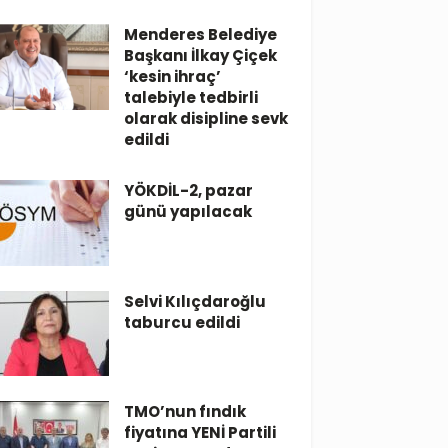
Menderes Belediye
Başkanı İlkay Çiçek
‘kesin ihraç’
talebiyle tedbirli
olarak disipline sevk
edildi
YÖKDİL-2, pazar
günü yapılacak
Selvi Kılıçdaroğlu
taburcu edildi
TMO’nun fındık
fiyatına YENİ Partili