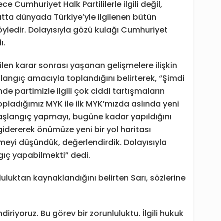
e Cumhuriyet Halk Partililerle ilgili değil,
tta dünyada Türkiye’yle ilgilenen bütün
böyledir. Dolayısıyla gözü kulağı Cumhuriyet
ı.
len karar sonrası yaşanan gelişmelere ilişkin
langıç amacıyla toplandığını belirterek, “Şimdi
e partimizle ilgili çok ciddi tartışmaların
topladığımız MYK ile ilk MYK’mızda aslında yeni
başlangıç yapmayı, bugüne kadar yapıldığını
idererek önümüze yeni bir yol haritası
meyi düşündük, değerlendirdik. Dolayısıyla
gıç yapabilmekti” dedi.
luluktan kaynaklandığını belirten Sarı, sözlerine
diriyoruz. Bu görev bir zorunluluktu. İlgili hukuk