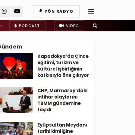
YÖN RADYO
PODCAST
VIDEO
Gündem
Kapadokya’da Çince
eğitimi, turizm ve
kültürel işbirliğinin
katkısıyla öne çıkıyor
CHP, Marmaray’daki
intihar olaylarını
TBMM gündemine
taşıdı
Eyüpsultan Meydanı
tarihi kimliğine