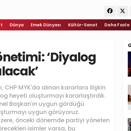
et
Dünya
Emek Dünyası
Kültür-Sanat
Daha Fazla
önetimi: ‘Diyalog
ulacak’
, CHP MYK'da alınan kararlara ilişkin
og heyeti oluşturmayı kararlaştırdık.
enel Başkan'ın uygun gördüğü
luşturmayı uygun görüyoruz.
zere, önceki dönemde partiyi yöneten
ecekleri isimler varsa, bu