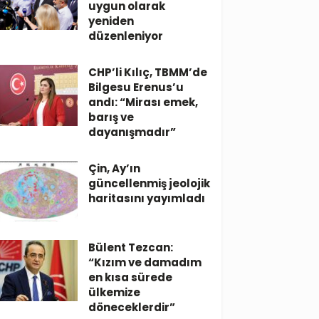
uygun olarak
yeniden
düzenleniyor
CHP’li Kılıç, TBMM’de
Bilgesu Erenus’u
andı: “Mirası emek,
barış ve
dayanışmadır”
Çin, Ay’ın
güncellenmiş jeolojik
haritasını yayımladı
Bülent Tezcan:
“Kızım ve damadım
en kısa sürede
ülkemize
döneceklerdir”