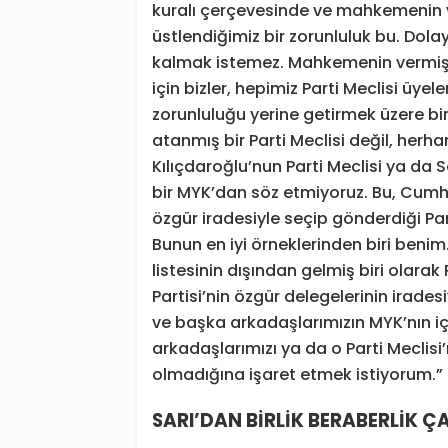
kuralı çerçevesinde ve mahkemenin 
üstlendiğimiz bir zorunluluk bu. Dola
kalmak istemez. Mahkemenin vermiş 
için bizler, hepimiz Parti Meclisi üye
zorunluluğu yerine getirmek üzere bi
atanmış bir Parti Meclisi değil, herhan
Kılıçdaroğlu’nun Parti Meclisi ya da 
bir MYK’dan söz etmiyoruz. Bu, Cumhur
özgür iradesiyle seçip gönderdiği Par
Bunun en iyi örneklerinden biri benim
listesinin dışından gelmiş biri olarak
Partisi’nin özgür delegelerinin irades
ve başka arkadaşlarımızın MYK’nın i
arkadaşlarımızı ya da o Parti Meclis
olmadığına işaret etmek istiyorum.”
SARI’DAN BİRLİK BERABERLİK ÇA