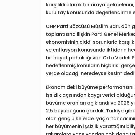
karşılıklı olarak bir araya gelmelerini
kurultay konusunda değerlendirmeler
CHP Parti Sözcüsü Müslim Sarı, dün 
toplantısına ilişkin Parti Genel Merke
ekonomisinin ciddi sorunlarla karşı k
ve enflasyon konusunda iktidarın hed
bir hayat pahalılığı var. Orta Vadeli
hedeflenmiş konuların hiçbirisi gerç
yerde olacağı neredeyse kesin” dedi
Ekonomideki büyüme performansını da
işsizlik açısından kaygı verici olduğu
büyüme oranları açıklandı ve 2026 y
2,5 büyüdüğünü gördük. Türkiye gibi 
olan genç ülkelerde, yaş ortancasını
her büyümenin işsizlik yarattığını bili
rakamlara yansıyandan çok daha faz