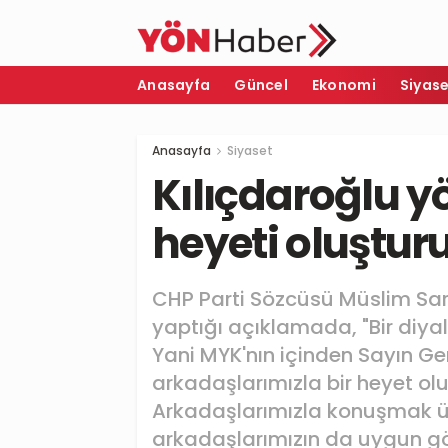
Anasayfa
Güncel
Ekonomi
Siyas
Anasayfa
Siyaset
Kılıçdaroğlu y
heyeti oluştur
CHP Parti Sözcüsü Müslim Sarı
yaptığı açıklamada, "Bir diyal
Yani MYK'nın içinden Sayın G
arkadaşlarımızla bir heyet o
Arkadaşlarımızla konuşmak ü
arkadaşlarımızın da uygun gör