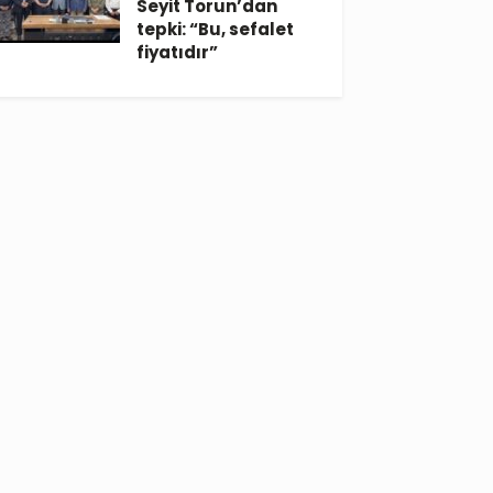
Seyit Torun’dan
tepki: “Bu, sefalet
fiyatıdır”