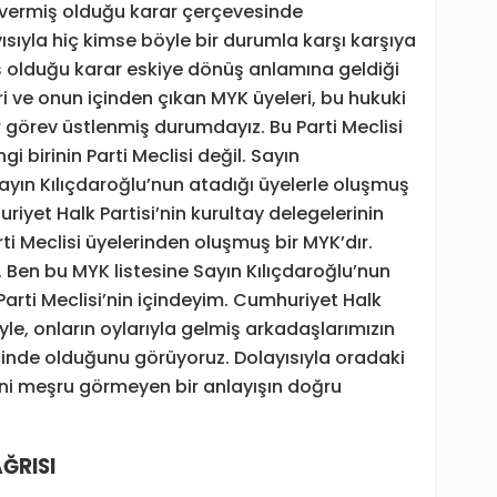
vermiş olduğu karar çerçevesinde
yısıyla hiç kimse böyle bir durumla karşı karşıya
olduğu karar eskiye dönüş anlamına geldiği
leri ve onun içinden çıkan MYK üyeleri, bu hukuki
r görev üstlenmiş durumdayız. Bu Parti Meclisi
gi birinin Parti Meclisi değil. Sayın
Sayın Kılıçdaroğlu’nun atadığı üyelerle oluşmuş
iyet Halk Partisi’nin kurultay delegelerinin
ti Meclisi üyelerinden oluşmuş bir MYK’dır.
. Ben bu MYK listesine Sayın Kılıçdaroğlu’nun
 Parti Meclisi’nin içindeyim. Cumhuriyet Halk
iyle, onların oylarıyla gelmiş arkadaşlarımızın
çinde olduğunu görüyoruz. Dolayısıyla oradaki
i’ni meşru görmeyen bir anlayışın doğru
ĞRISI