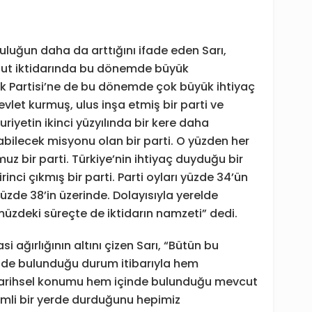
uluğun daha da arttığını ifade eden Sarı,
vcut iktidarında bu dönemde büyük
lk Partisi’ne de bu dönemde çok büyük ihtiyaç
vlet kurmuş, ulus inşa etmiş bir parti ve
riyetin ikinci yüzyılında bir kere daha
abilecek misyonu olan bir parti. O yüzden her
 bir parti. Türkiye’nin ihtiyaç duyduğu bir
inci çıkmış bir parti. Parti oyları yüzde 34’ün
yüzde 38’in üzerinde. Dolayısıyla yerelde
müzdeki süreçte de iktidarın namzeti” dedi.
i ağırlığının altını çizen Sarı, “Bütün bu
inde bulunduğu durum itibarıyla hem
 tarihsel konumu hem içinde bulunduğu mevcut
mli bir yerde durduğunu hepimiz