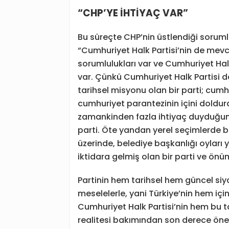
“CHP’YE İHTİYAÇ VAR”
Bu süreçte CHP’nin üstlendiği soruml
“Cumhuriyet Halk Partisi’nin de me
sorumlulukları var ve Cumhuriyet Ha
var. Çünkü Cumhuriyet Halk Partisi de
tarihsel misyonu olan bir parti; cumhu
cumhuriyet parantezinin içini doldur
zamankinden fazla ihtiyaç duyduğumuz
parti. Öte yandan yerel seçimlerde bir
üzerinde, belediye başkanlığı oyları 
iktidara gelmiş olan bir parti ve önü
Partinin hem tarihsel hem güncel siyas
meselelerle, yani Türkiye’nin hem iç
Cumhuriyet Halk Partisi’nin hem bu
realitesi bakımından son derece öne