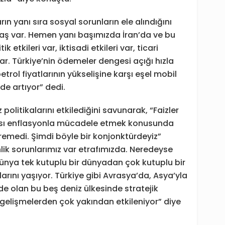
n yanı sıra sosyal sorunların ele alındığını
avaş var. Hemen yanı başımızda İran’da ve bu
k etkileri var, iktisadi etkileri var, ticari
 var. Türkiye’nin ödemeler dengesi açığı hızla
petrol fiyatlarının yükselişine karşı eşel mobil
lde artıyor” dedi.
politikalarını etkilediğini savunarak, “Faizler
ası enflasyonla mücadele etmek konusunda
iremedi. Şimdi böyle bir konjonktürdeyiz”
enlik sorunlarımız var etrafımızda. Neredeyse
 Dünya tek kutuplu bir dünyadan çok kutuplu bir
rını yaşıyor. Türkiye gibi Avrasya’da, Asya’yla
rde olan bu beş deniz ülkesinde stratejik
u gelişmelerden çok yakından etkileniyor” diye