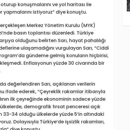
, oturup konuşmalarını ve yol haritası ile
 yapmalarını istiyoruz” diye konuştu.
gerçekleşen Merkez Yönetim Kurulu (MYK)
zi’nde basın toplantısı düzenledi. Türkiye
arşıya olduğunu belirten Sarı, hayat pahalılığı
eflerine ulaşamadığını vurgulayan Sarı, “Ciddi
 Program’da gündeme gelmiş konuların hiçbirisi,
ekleşmedi. Enflasyonun yüzde 30 civarında bir
.
 değerlendiren Sarı, açıklanan verilerin
nu ifade ederek, “Çeyreklik rakamlar itibarıyla
ılının ilk çeyreğinde ekonominin sadece yüzde
ülkelerde, demografik fırsat penceresi açık
n 33-34 olduğu ülkelerde yüzde 5’in altındaki
yoruz. Dolayısıyla Türkiye’de işsizlik rakamları,
la” diye konuştu.