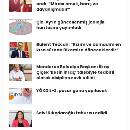
andı: “Mirası emek, barış ve
dayanışmadır”
Çin, Ay’ın güncellenmiş jeolojik
haritasını yayımladı
Bülent Tezcan: “Kızım ve damadım en
kısa sürede ülkemize döneceklerdir”
Menderes Belediye Başkanı İlkay
Çiçek ‘kesin ihraç’ talebiyle tedbirli
olarak disipline sevk edildi
YÖKDİL-2, pazar günü yapılacak
Selvi Kılıçdaroğlu taburcu edildi