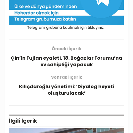
Önceki İçerik
Çin’in Fujian eyaleti, 18. Boğazlar Forumu’na
ev sahipliği yapacak
Sonraki İçerik
Kılıçdaroğlu yönetimi: ‘Diyalog heyeti
oluşturulacak’
İlgili
İçerik