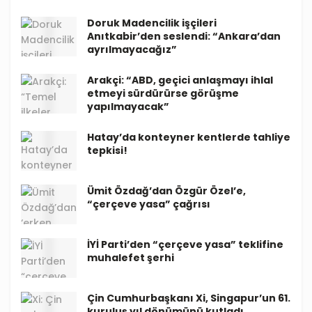
Doruk Madencilik işçileri
Anıtkabir’den seslendi: “Ankara’dan
ayrılmayacağız”
Arakçi: “ABD, geçici anlaşmayı ihlal
etmeyi sürdürürse görüşme
yapılmayacak”
Hatay’da konteyner kentlerde tahliye
tepkisi!
Ümit Özdağ’dan Özgür Özel’e,
“çerçeve yasa” çağrısı
İYİ Parti’den “çerçeve yasa” teklifine
muhalefet şerhi
Çin Cumhurbaşkanı Xi, Singapur’un 61.
kuruluş yıl dönümünü kutladı