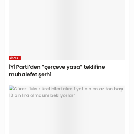
SIYASET
İYİ Parti’den “çerçeve yasa” teklifine
muhalefet şerhi