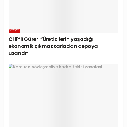
SIYASET
CHP’li Gürer: “Üreticilerin yaşadığı
ekonomik çıkmaz tarladan depoya
uzandı”