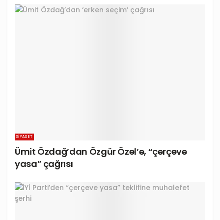
SIYASET
Ümit Özdağ’dan Özgür Özel’e, “çerçeve
yasa” çağrısı