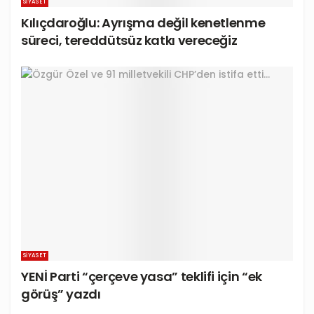
SIYASET
Kılıçdaroğlu: Ayrışma değil kenetlenme
süreci, tereddütsüz katkı vereceğiz
SIYASET
YENİ Parti “çerçeve yasa” teklifi için “ek
görüş” yazdı