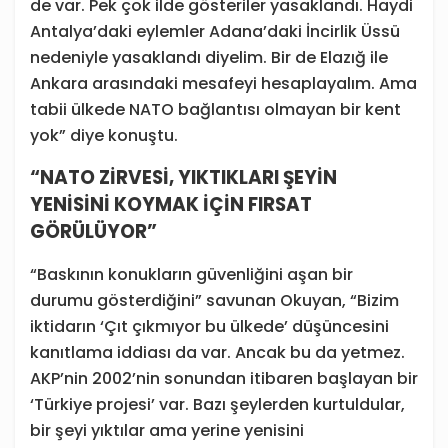
de var. Pek çok ilde gösteriler yasaklandı. Haydi
Antalya’daki eylemler Adana’daki İncirlik Üssü
nedeniyle yasaklandı diyelim. Bir de Elazığ ile
Ankara arasındaki mesafeyi hesaplayalım. Ama
tabii ülkede NATO bağlantısı olmayan bir kent
yok” diye konuştu.
“NATO ZİRVESİ, YIKTIKLARI ŞEYİN
YENİSİNİ KOYMAK İÇİN FIRSAT
GÖRÜLÜYOR”
“Baskının konukların güvenliğini aşan bir
durumu gösterdiğini” savunan Okuyan, “Bizim
iktidarın ‘Çıt çıkmıyor bu ülkede’ düşüncesini
kanıtlama iddiası da var. Ancak bu da yetmez.
AKP’nin 2002’nin sonundan itibaren başlayan bir
‘Türkiye projesi’ var. Bazı şeylerden kurtuldular,
bir şeyi yıktılar ama yerine yenisini