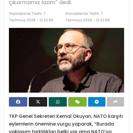
çıkarmamız lazım" dedi.
Yayınlanma Tarihi:
7
Güncelleme Tarihi: 7
Temmuz 2026 - 12:22:56
Temmuz 2026 - 12:22:56
TKP Genel Sekreteri Kemal Okuyan, NATO karşıtı
eylemlerin önemine vurgu yaparak, “Burada
yaklaşım farklılıkları belki var ama NATO’ya