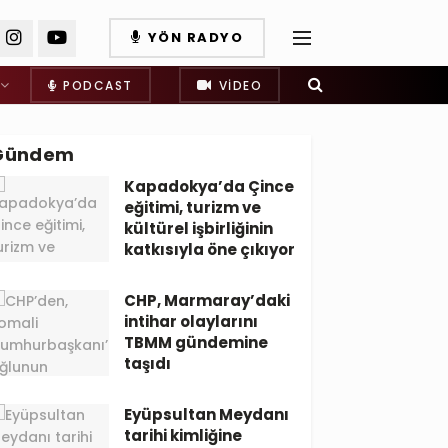
YÖN RADYO
PODCAST
VIDEO
Gündem
Kapadokya’da Çince
eğitimi, turizm ve
kültürel işbirliğinin
katkısıyla öne çıkıyor
CHP, Marmaray’daki
intihar olaylarını
TBMM gündemine
taşıdı
Eyüpsultan Meydanı
tarihi kimliğine