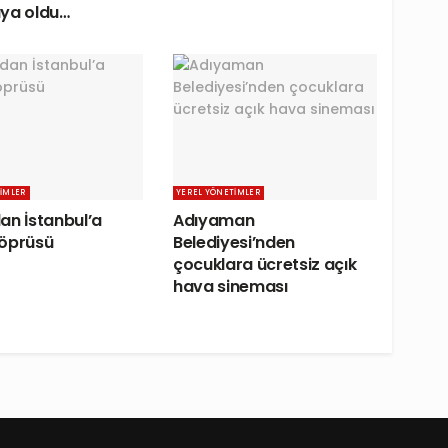
ya oldu…
IMLER
YEREL YÖNETIMLER
an İstanbul’a
Adıyaman
köprüsü
Belediyesi’nden
çocuklara ücretsiz açık
hava sineması