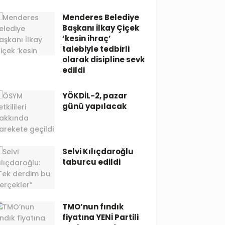
Menderes Belediye
Başkanı İlkay Çiçek
‘kesin ihraç’
talebiyle tedbirli
olarak disipline sevk
edildi
YÖKDİL-2, pazar
günü yapılacak
Selvi Kılıçdaroğlu
taburcu edildi
TMO’nun fındık
fiyatına YENİ Partili