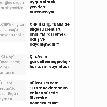
uygun olarak
yeniden
düzenleniyor
CHP’li Kılıç, TBMM’de
Bilgesu Erenus’u
andı: “Mirası emek,
barış ve
dayanışmadır”
Çin, Ay’ın
güncellenmiş jeolojik
haritasını yayımladı
Bülent Tezcan:
“Kızım ve damadım
en kısa sürede
ülkemize
döneceklerdir”