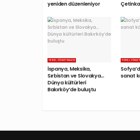
yeniden düzenleniyor
Çetinka
YEREL YÖNETIMLER
YEREL YÖNET
İspanya, Meksika,
Sofya’d
Sırbistan ve Slovakya…
sanat 
Dünya kültürleri
Bakırköy’de buluştu