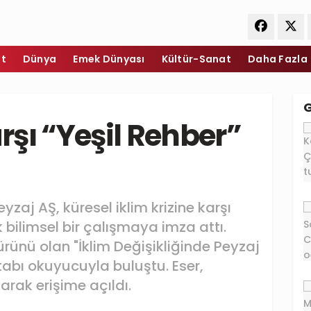
et
Dünya
Emek Dünyası
Kültür-Sanat
Daha Fazla
arşı “Yeşil Rehber”
yzaj AŞ, küresel iklim krizine karşı
ek bilimsel bir çalışmaya imza attı.
n ürünü olan "İklim Değişikliğinde Peyzaj
kitabı okuyucuyla buluştu. Eser,
arak erişime açıldı.