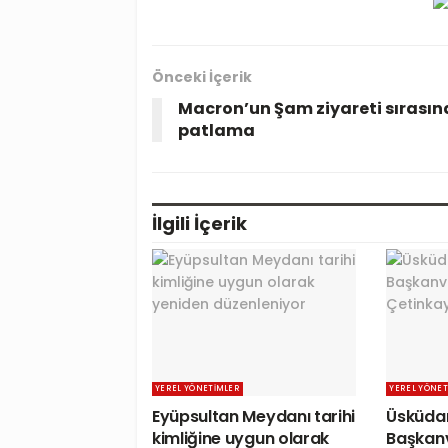
Önceki İçerik
Macron’un Şam ziyareti sırası
patlama
İlgili
İçerik
YEREL YÖNETIMLER
YEREL YÖNET
Eyüpsultan Meydanı tarihi
Üsküdar
kimliğine uygun olarak
Başkanv