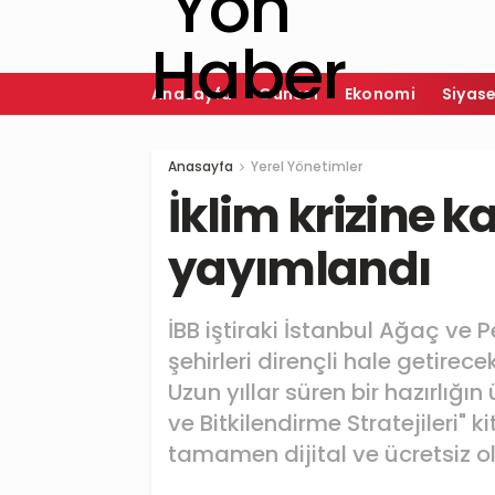
Anasayfa
Güncel
Ekonomi
Siyas
Anasayfa
Yerel Yönetimler
İklim krizine k
yayımlandı
İBB iştiraki İstanbul Ağaç ve Pe
şehirleri dirençli hale getirec
Uzun yıllar süren bir hazırlığı
ve Bitkilendirme Stratejileri" 
tamamen dijital ve ücretsiz ol