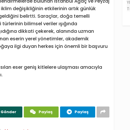
rlendirmelerde bulunan İstanbul Ağaç ve Peyzaj
klim değişikliğinin etkilerinin artık günlük
ldiğini belirtti. Saraçlar, doğa temelli
 türlerinin bilimsel veriler ışığında
ıdığına dikkati çekerek, alanında uzman
anan eserin yerel yönetimler, akademik
oğaya ilgi duyan herkes için önemli bir başvuru
sılan eser geniş kitlelere ulaşması amacıyla
ı.
Gönder
Paylaş
Paylaş