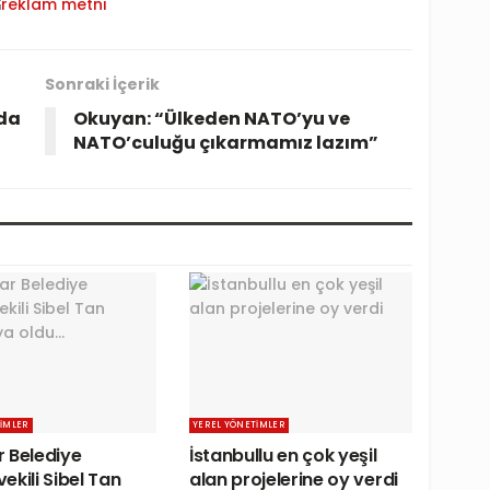
Sonraki İçerik
nda
Okuyan: “Ülkeden NATO’yu ve
NATO’culuğu çıkarmamız lazım”
IMLER
YEREL YÖNETIMLER
 Belediye
İstanbullu en çok yeşil
ekili Sibel Tan
alan projelerine oy verdi