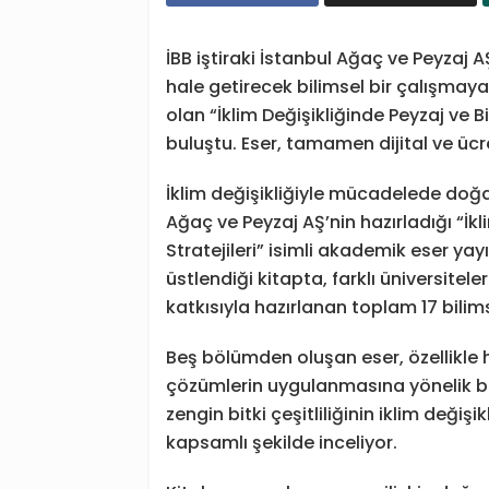
İBB iştiraki İstanbul Ağaç ve Peyzaj AŞ,
hale getirecek bilimsel bir çalışmaya 
olan “İklim Değişikliğinde Peyzaj ve B
buluştu. Eser, tamamen dijital ve ücre
İklim değişikliğiyle mücadelede doğ
Ağaç ve Peyzaj AŞ’nin hazırladığı “İkl
Stratejileri” isimli akademik eser yay
üstlendiği kitapta, farklı üniversit
katkısıyla hazırlanan toplam 17 bilim
Beş bölümden oluşan eser, özellikle 
çözümlerin uygulanmasına yönelik bili
zengin bitki çeşitliliğinin iklim deği
kapsamlı şekilde inceliyor.