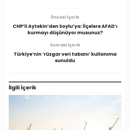
Önceki İçerik
CHP’li Aytekin’den Soylu’ya: İlçelere AFAD’ı
kurmayı düşünüyor musunuz?
Sonraki İçerik
Türkiye’nin ‘rüzgar veri tabanı’ kullanıma
sunuldu
İlgili
İçerik