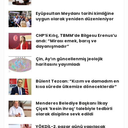
Eyüpsultan Meydanı tarihi kimliğine
uygun olarak yeniden düzenleniyor
CHP’li Kılıç, TBMM’de Bilgesu Erenus’u
andı: “Mirası emek, barış ve
dayanışmadır”
Çin, Ay’ın güncellenmiş jeolojik
haritasını yayımladı
Bülent Tezcan: “Kızım ve damadım en
kısa sürede ülkemize döneceklerdir”
Menderes Belediye Başkanı İlkay
Çiçek ‘kesin ihraç’ talebiyle tedbirli
olarak disipline sevk edildi
YÖKDİL-2, pazar günü yapılacak