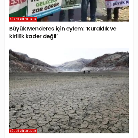
SÜRDÜRÜLEBILIRLIK
Büyük Menderes için eylem: ‘Kuraklık ve
kirlilik kader değil’
SÜRDÜRÜLEBILIRLIK