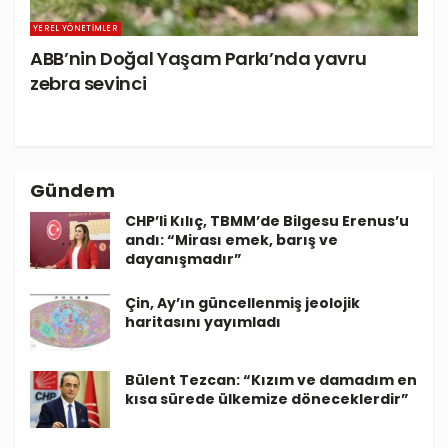
YEREL YÖNETIMLER
ABB’nin Doğal Yaşam Parkı’nda yavru
zebra sevinci
Gündem
CHP’li Kılıç, TBMM’de Bilgesu Erenus’u
andı: “Mirası emek, barış ve
dayanışmadır”
Çin, Ay’ın güncellenmiş jeolojik
haritasını yayımladı
Bülent Tezcan: “Kızım ve damadım en
kısa sürede ülkemize döneceklerdir”