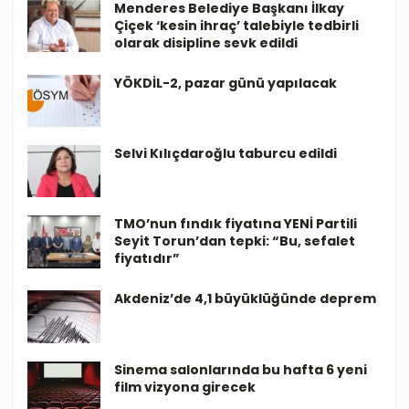
Menderes Belediye Başkanı İlkay
Çiçek ‘kesin ihraç’ talebiyle tedbirli
olarak disipline sevk edildi
YÖKDİL-2, pazar günü yapılacak
Selvi Kılıçdaroğlu taburcu edildi
TMO’nun fındık fiyatına YENİ Partili
Seyit Torun’dan tepki: “Bu, sefalet
fiyatıdır”
Akdeniz’de 4,1 büyüklüğünde deprem
Sinema salonlarında bu hafta 6 yeni
film vizyona girecek