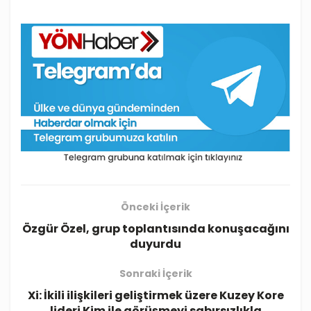
Önceki İçerik
Özgür Özel, grup toplantısında konuşacağını
duyurdu
Sonraki İçerik
Xi: İkili ilişkileri geliştirmek üzere Kuzey Kore
lideri Kim ile görüşmeyi sabırsızlıkla