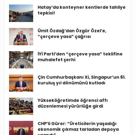
Hatay’da konteyner kentlerde tahliye
tepkisi!
Ümit Özdağ’dan Özgür Özel’e,
“çerçeve yasa” çağrısı
İYİ Parti’den “çerçeve yasa” teklifine
muhalefet şerhi
Çin Cumhurbaşkanı Xi, Singapur’un 61.
kuruluş yıl dönümünü kutladı
Yükseköğretimde öğrenci affı
düzenlemesi yürürlüğe girdi
CHP’li Gürer: “Üreticilerin yaşadığı
ekonomik çıkmaz tarladan depoya