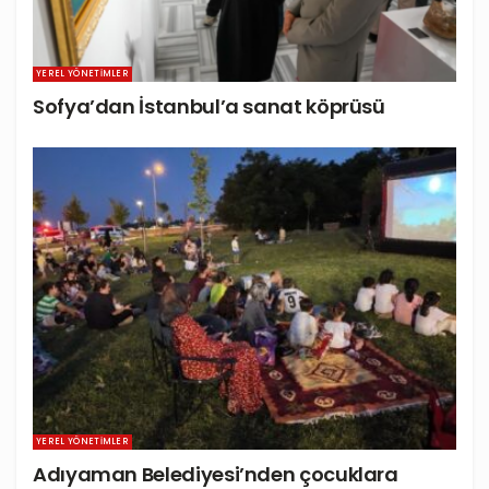
YEREL YÖNETIMLER
Sofya’dan İstanbul’a sanat köprüsü
YEREL YÖNETIMLER
Adıyaman Belediyesi’nden çocuklara