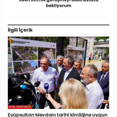
bekliyorum
İlgili
İçerik
YEREL YÖNETIMLER
Eyüpsultan Meydanı tarihi kimliğine uygun