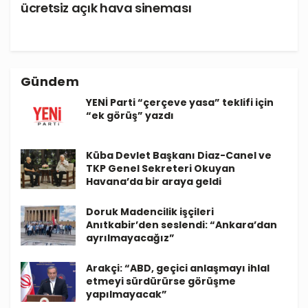
ücretsiz açık hava sineması
Gündem
YENİ Parti “çerçeve yasa” teklifi için
“ek görüş” yazdı
Küba Devlet Başkanı Diaz-Canel ve
TKP Genel Sekreteri Okuyan
Havana’da bir araya geldi
Doruk Madencilik işçileri
Anıtkabir’den seslendi: “Ankara’dan
ayrılmayacağız”
Arakçi: “ABD, geçici anlaşmayı ihlal
etmeyi sürdürürse görüşme
yapılmayacak”