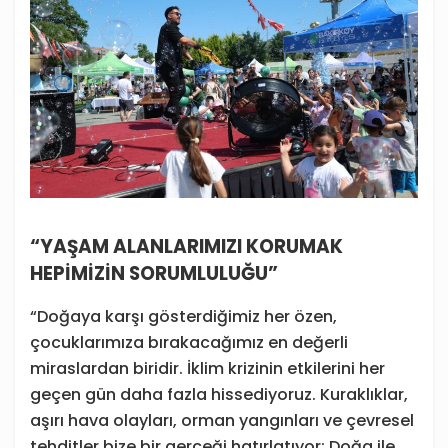
“YAŞAM ALANLARIMIZI KORUMAK
HEPİMİZİN SORUMLULUĞU”
“Doğaya karşı gösterdiğimiz her özen,
çocuklarımıza bırakacağımız en değerli
miraslardan biridir. İklim krizinin etkilerini her
geçen gün daha fazla hissediyoruz. Kuraklıklar,
aşırı hava olayları, orman yangınları ve çevresel
tehditler bize bir gerçeği hatırlatıyor: Doğa ile