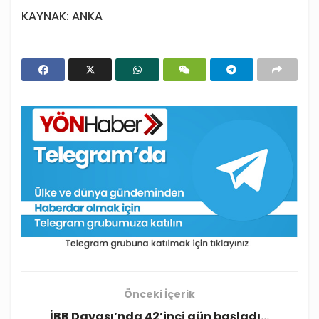
KAYNAK: ANKA
Önceki İçerik
İBB Davası’nda 42’inci gün başladı…