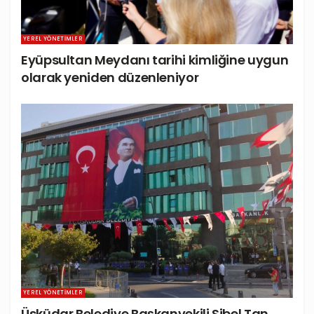
YEREL YÖNETIMLER
Eyüpsultan Meydanı tarihi kimliğine uygun
olarak yeniden düzenleniyor
YEREL YÖNETIMLER
Üsküdar Belediye Başkanvekili Sibel Tan