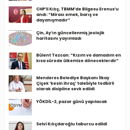
CHP’li Kılıç, TBMM’de Bilgesu Erenus’u
andı: “Mirası emek, barış ve
dayanışmadır”
Çin, Ay’ın güncellenmiş jeolojik
haritasını yayımladı
Bülent Tezcan: “Kızım ve damadım en
kısa sürede ülkemize döneceklerdir”
Menderes Belediye Başkanı İlkay
Çiçek ‘kesin ihraç’ talebiyle tedbirli
olarak disipline sevk edildi
YÖKDİL-2, pazar günü yapılacak
Selvi Kılıçdaroğlu taburcu edildi