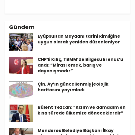
Gündem
Eyüpsultan Meydanı tarihi kimliğine
uygun olarak yeniden düzenleniyor
CHP’li Kılıç, TBMM’de Bilgesu Erenus’u
andı: “Mirası emek, barış ve
dayanışmadır”
Çin, Ay’ın güncellenmiş jeolojik
haritasını yayımladı
Bülent Tezcan: “Kızım ve damadım en
kısa sürede ülkemize döneceklerdir”
Menderes Belediye Başkanı İlkay