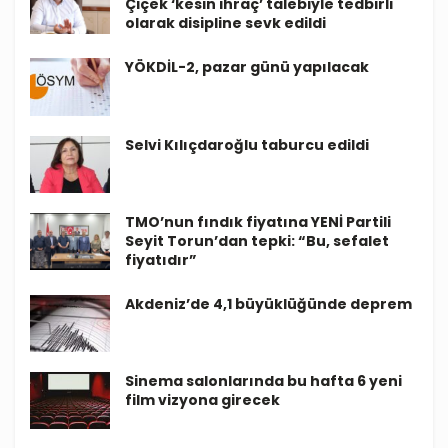
Çiçek ‘kesin ihraç’ talebiyle tedbirli
olarak disipline sevk edildi
YÖKDİL-2, pazar günü yapılacak
Selvi Kılıçdaroğlu taburcu edildi
TMO’nun fındık fiyatına YENİ Partili
Seyit Torun’dan tepki: “Bu, sefalet
fiyatıdır”
Akdeniz’de 4,1 büyüklüğünde deprem
Sinema salonlarında bu hafta 6 yeni
film vizyona girecek