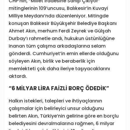
CHP’nin, “Millet İradesine Sahip Çıkıyor”
mitinglerinin 109’uncusu, Balıkesir’in Kuvayi
Milliye Meydanı’nda düzenleniyor. Mitingde
konuşan Balıkesir Büyükşehir Belediye Başkanı
Ahmet Akın, merhum Ferdi Zeyrek ve Gülşah
Durbay’ı rahmetle andı, hukukun üstünlüğüne
inanan tüm çalışma arkadaşlarına selam
gönderdi. Cumhuriyet’in emin ellerde olduğunu
söyleyen Akın, birlik ve beraberlik için
memlekteti çok daha ileriye taşıyacaklarını
aktardı.
“6 MİLYAR LİRA FAİZLİ BORÇ ÖDEDİK”
Halkın istekleri, talepleri ve ihtiyaçlarının
çalışmalar için belirleyici unsur olduğunu
belirten Akın, Türkiye’nin gelirine göre en borçlu
belediyesini devralmalarına rağmen, 6 milyar