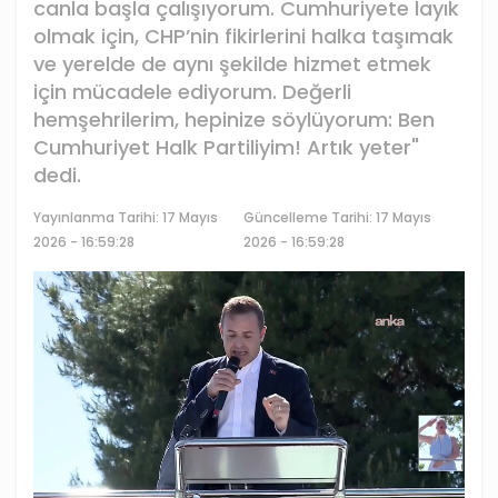
canla başla çalışıyorum. Cumhuriyete layık
olmak için, CHP’nin fikirlerini halka taşımak
ve yerelde de aynı şekilde hizmet etmek
için mücadele ediyorum. Değerli
hemşehrilerim, hepinize söylüyorum: Ben
Cumhuriyet Halk Partiliyim! Artık yeter"
dedi.
Yayınlanma Tarihi:
17 Mayıs
Güncelleme Tarihi: 17 Mayıs
2026 - 16:59:28
2026 - 16:59:28