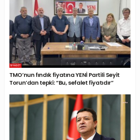
SIYASET
TMO’nun fındık fiyatına YENİ Partili Seyit
Torun’dan tepki: “Bu, sefalet fiyatıdır”