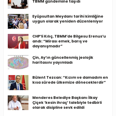
TBMM gündemine taşıdı
Eyüpsultan Meydanı tarihi kimliğine
uygun olarak yeniden düzenleniyor
CHP’li Kılıç, TBMM’de Bilgesu Erenus’u
andı: “Mirası emek, barış ve
dayanışmadır”
Çin, Ay’ın güncellenmiş jeolojik
haritasını yayımladı
Bülent Tezcan: “Kızım ve damadım en
kısa sürede ülkemize döneceklerdir”
Menderes Belediye Başkanı İlkay
Çiçek ‘kesin ihraç’ talebiyle tedbirli
olarak disipline sevk edildi