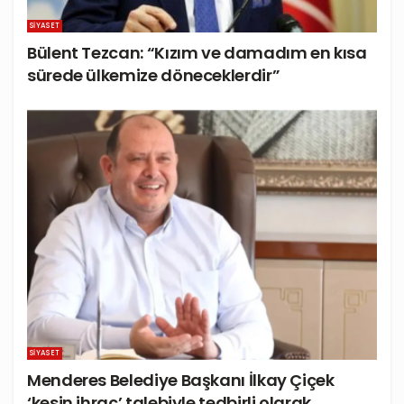
SIYASET
Bülent Tezcan: “Kızım ve damadım en kısa
sürede ülkemize döneceklerdir”
SIYASET
Menderes Belediye Başkanı İlkay Çiçek
‘kesin ihraç’ talebiyle tedbirli olarak