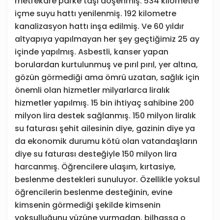
metrekare parke taşı döşenmiş. 534 kilometre
içme suyu hattı yenilenmiş. 192 kilometre
kanalizasyon hattı inşa edilmiş. Ve 60 yıldır
altyapıya yapılmayan her şey geçtiğimiz 25 ay
içinde yapılmış. Asbestli, kanser yapan
borulardan kurtulunmuş ve pırıl pırıl, yer altına,
gözün görmediği ama ömrü uzatan, sağlık için
önemli olan hizmetler milyarlarca liralık
hizmetler yapılmış. 15 bin ihtiyaç sahibine 200
milyon lira destek sağlanmış. 150 milyon liralık
su faturası şehit ailesinin diye, gazinin diye ya
da ekonomik durumu kötü olan vatandaşların
diye su faturası desteğiyle 150 milyon lira
harcanmış. Öğrencilere ulaşım, kırtasiye,
beslenme destekleri sunuluyor. Özellikle yoksul
öğrencilerin beslenme desteğinin, evine
kimsenin görmediği şekilde kimsenin
yoksulluğunu yüzüne vurmadan, bilhassa o