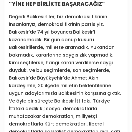
“YİNE HEP BİRLİKTE BAŞARACAĞIZ”
Değerli Balıkesirliler, biz demokrasi fikrinin
insanlarıyız, demokrasi fikrinin partisiyiz.
Balıkesir’de 74 yıl boyunca Balıkesir’i
kazanamadık. Bir gün dönüp kusuru
Balıkesirlilerde, millette aramadık. Yukarıdan
bakmadık, kararlarına saygısızlık yapmadık.
Kimi seçtilerse, hangi kararı verdilerse saygı
duyduk. Ve bu seçimlerde, son seçimlerde,
Balıkesir’de Büyükşehir’de Ahmet Akın
kardeşimle, 20 ilçede milletin beklentilerine
uygun adaylarımızla Balıkesir’in karşısına çıktık.
Ve öyle bir süreçte Balıkesir İttifakı, Türkiye
İttifakı dedik ki; sosyal demokratlarla
muhafazakar demokratları, milliyetçi
demokratlarla Kürt demokratları, liberal
demokratlarla sosyalist demokratları aynı çatı