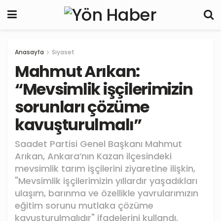
Anasayfa
Siyaset
Mahmut Arıkan:
“Mevsimlik işçilerimizin
sorunları çözüme
kavuşturulmalı”
Saadet Partisi Genel Başkanı Mahmut
Arıkan, Ankara’nın Kazan ilçesindeki
mevsimlik tarım işçilerini ziyaretine ilişkin,
"Mevsimlik işçilerimizin yıllardır yaşadıkları
ulaşım, barınma ve özellikle yavrularımızın
eğitim sorunu mutlaka çözüme
kavuşturulmalıdır" ifadelerini kullandı.