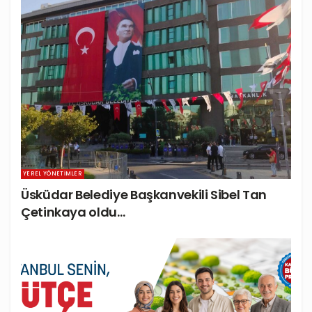
YEREL YÖNETIMLER
Üsküdar Belediye Başkanvekili Sibel Tan
Çetinkaya oldu…